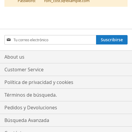
Password:
roni_cost3@example.com
Sign
Suscribirse
Up
for
Our
About us
Newsletter:
Customer Service
Política de privacidad y cookies
Términos de búsqueda.
Pedidos y Devoluciones
Búsqueda Avanzada