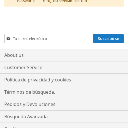
Password:
roni_cost3@example.com
Sign
Suscribirse
Up
for
Our
About us
Newsletter:
Customer Service
Política de privacidad y cookies
Términos de búsqueda.
Pedidos y Devoluciones
Búsqueda Avanzada