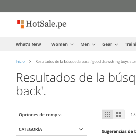
Skip
to
content
What's New
Women
Men
Gear
Train
Inicio
Resultados de la búsqueda para: 'good drawstring boys stor
Resultados de la búsq
back'.
Ver
Cuadrícula
Lista
17
Opciones de compra
como
CATEGORÍA
Sugerencias de