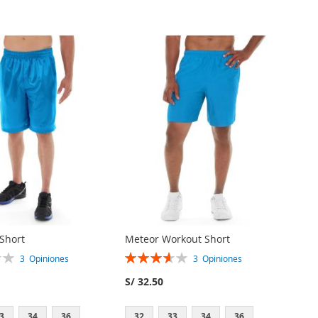
 Short
Meteor Workout Short
Rating:
3
Opiniones
3
Opiniones
73%
S/ 32.50
3
34
36
32
33
34
36