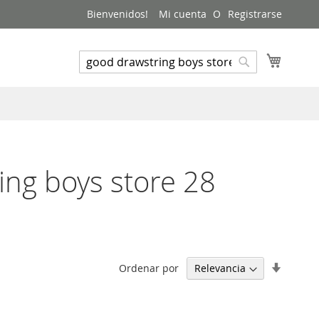
Bienvenidos!
Mi cuenta
Registrarse
Mi carri
Buscar
Buscar
ing boys store 28
Estable
Ordenar por
direcci
ascend