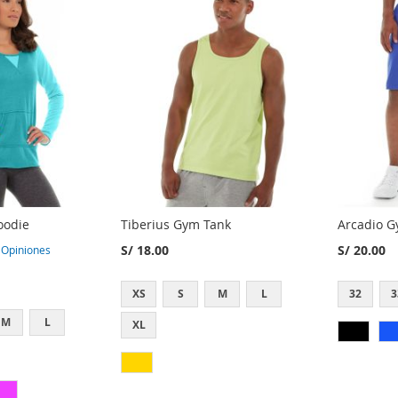
oodie
Tiberius Gym Tank
Arcadio G
S/ 18.00
S/ 20.00
3
Opiniones
XS
S
M
L
32
3
M
L
XL