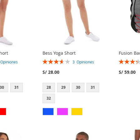
hort
Bess Yoga Short
Fusion Ba
Rating:
Rating:
3
Opiniones
3
Opiniones
73%
67%
S/ 28.00
S/ 59.00
30
31
28
29
30
31
32