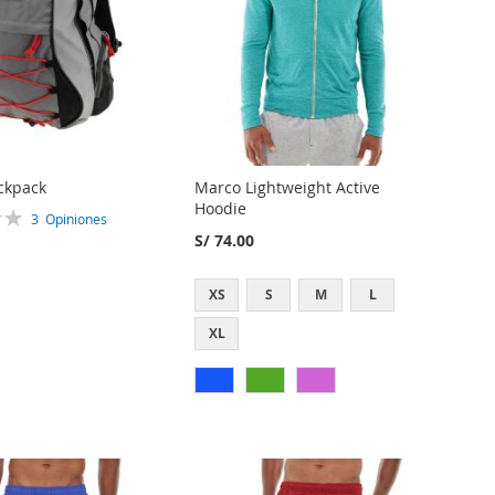
ckpack
Marco Lightweight Active
Hoodie
3
Opiniones
S/ 74.00
XS
S
M
L
XL