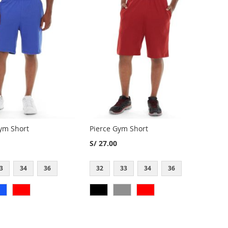
ym Short
Pierce Gym Short
S/ 27.00
3
34
36
32
33
34
36