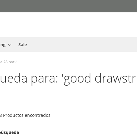
ing
Sale
e 28 back'.
ueda para: 'good drawstr
8
Productos encontrados
 búsqueda