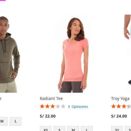
e
Radiant Tee
Troy Yoga
Rating:
Rating:
3
Opiniones
60%
67%
S/ 22.00
S/ 24.00
M
L
XS
S
M
L
32
3