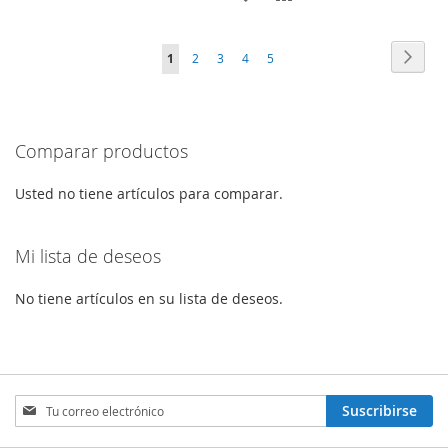
A
A
A
A
MI
LA
Página
Págin
Sigui
Actualmente
Página
Página
Página
Página
1
2
3
4
5
MI
LA
LISTA
LISTA
estás
LISTA
LISTA
DE
leyendo
DE
DESEOS
Comparar productos
la
DESEOS
página
Usted no tiene artículos para comparar.
Mi lista de deseos
No tiene artículos en su lista de deseos.
Sign
Suscribirse
Up
for