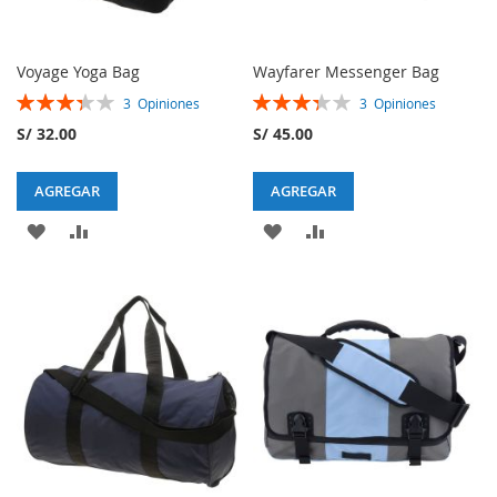
Voyage Yoga Bag
Wayfarer Messenger Bag
Rating:
Rating:
3
Opiniones
3
Opiniones
67%
67%
S/ 32.00
S/ 45.00
AGREGAR
AGREGAR
AGREGAR
AGREGAR
AGREGAR
AGREGAR
A
A
A
A
MI
LA
MI
LA
LISTA
LISTA
LISTA
LISTA
DE
DE
DESEOS
DESEOS