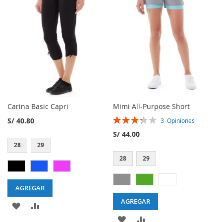
LISTA
LISTA
DE
DE
DESEOS
DESEOS
Carina Basic Capri
Mimi All-Purpose Short
Rating:
S/ 40.80
3
Opiniones
67%
S/ 44.00
28
29
28
29
AGREGAR
AGREGAR
AGREGAR
AGREGAR
AGREGAR
AGREGAR