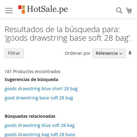
Skip
to
Busc
Mi
content
Resultados de la búsqueda para:
'goods drawstring base soft 28 bag'.
Es
Ordenar por
Filtrar
di
as
181
Productos encontrados
Sugerencias de búsqueda
goods drawstring blue short 28 bag
good drawstring base soft 28 bag
Búsquedas relacionadas
goods drawstring blue soft 28 bag
goods drawstring bag soft 28 base