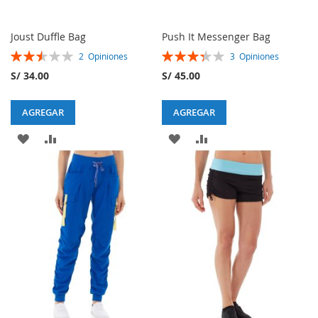
Joust Duffle Bag
Push It Messenger Bag
Rating:
Rating:
2
Opiniones
3
Opiniones
50%
67%
S/ 34.00
S/ 45.00
AGREGAR
AGREGAR
AGREGAR
AGREGAR
AGREGAR
AGREGAR
A
A
A
A
MI
LA
MI
LA
LISTA
LISTA
LISTA
LISTA
DE
DE
DESEOS
DESEOS