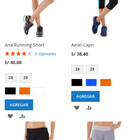
DESEOS
Ana Running Short
Aeon Capri
Rating:
S/ 38.40
3
Opiniones
80%
S/ 40.00
28
29
28
29
AGREGAR
AGREGAR
AGREGAR
AGREGAR
AGREGAR
AGREGAR
A
A
A
A
MI
LA
MI
LA
LISTA
LISTA